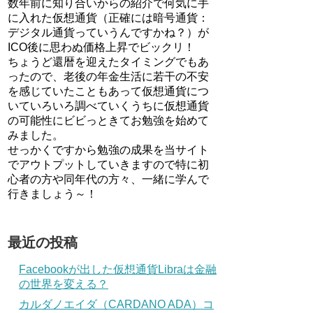
数年前に知り合いからの紹介で何気に手
に入れた仮想通貨（正確には暗号通貨：
デジタル通貨っていうんですかね？）が
ICO後に思わぬ価格上昇でビックリ！
ちょうど還暦を迎えたタイミングでもあ
ったので、老後の年金生活に若干の不安
を感じていたこともあって仮想通貨につ
いていろいろ調べていくうちに仮想通貨
の可能性にビビっときてお勉強を始めて
みました。
せっかくですから勉強の成果を当サイト
でアウトプットしていきますので特に初
心者の方や同年代の方々、一緒に学んで
行きましょう～！
最近の投稿
Facebookが出した仮想通貨Libraは金融
の世界を変える？
カルダノエイダ（CARDANO ADA）コ