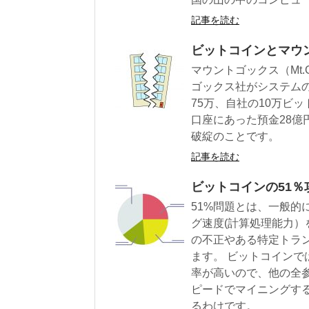
記事を読む
ビットコインとマウ
マウントゴックス（Mt.
ゴックス社がシステム
75万、自社の10万ビ
口座にあった預金28
破綻のことです。
記事を読む
ビットコインの51％
51%問題とは、一般的
グ速度(計算処理能力
の不正やある特定トラ
ます。 ビットコイン
率が高いので、他の全
ピードでマイニングす
るわけです。