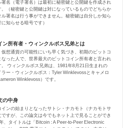
ル署名（電子署名）は最初に秘密鍵と公開鍵を作成され
す。（秘密鍵と公開鍵は対になっているものでどちらか
タル署名は行う事ができません。秘密鍵は自分しか知ら
皆に知らせる暗号です）
イン所有者・ウィンクルボス兄弟とは
、仮想通貨の可能性にいち早く気づき、初期のビットコ
となった人で、世界最大のビットコイン所有者と言われ
。 ウィンクルボス兄弟は、1981年8月21日生まれの
・ウィンクルボス：Tyler Winklevossとキャメロ
ron Winklevoss）です。
文の中身
コインの始まりとなったサトシ・ナカモト（ナカモトサ
文ですが、この論文は今でもネット上で見ることができ
トルは「Bitcoin : A Peer-to-Peer Electronic