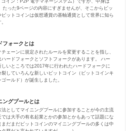
（ビットコイン：P2P 電子マネーシステム）ですが、中身は
 たった9ページの内容にすぎませんが、そこからビッ
やビットコインは仮想通貨の基軸通貨として世界に知ら
す。
ドフォークとは
クチェーンに規定されたルールを変更することを指し、
はハードフォークとソフトフォークがあります。 ハー
しいところでは2017年に行われたハードフォークに
分裂していろんな新しいビットコイン（ビットコインキ
ンゴールド）が誕生しました。
ニングプールとは
方法としてマイニングプールに参加することが今の主流
近では大手の有名起業とかの参加とかもあって話題にな
（まだまだビットコインのマイニングプールの多くは中
ータ群だと言われていますが。。。）