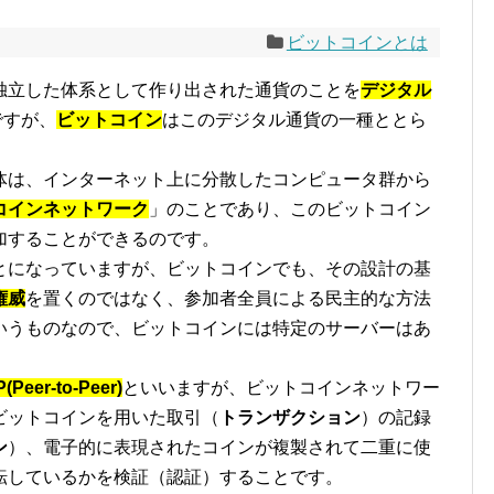
ビットコインとは
独立した体系として作り出された通貨のことを
デジタル
いですが、
ビットコイン
はこのデジタル通貨の一種ととら
体は、インターネット上に分散したコンピュータ群から
コインネットワーク
」のことであり、このビットコイン
加することができるのです。
とになっていますが、ビットコインでも、その設計の基
権威
を置くのではなく、参加者全員による民主的な方法
いうものなので、ビットコインには特定のサーバーはあ
(Peer-to-Peer)
といいますが、ビットコインネットワー
ビットコインを用いた取引（
トランザクション
）の記録
ン
）、電子的に表現されたコインが複製されて二重に使
転しているかを検証（認証）することです。