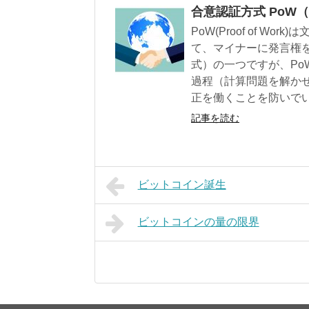
合意認証方式 PoW（Pr
PoW(Proof of 
て、マイナーに発言権
式）の一つですが、PoW(
過程（計算問題を解か
正を働くことを防いで
記事を読む
ビットコイン誕生
ビットコインの量の限界