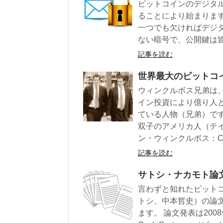
ビットコインのデジタ
ることにより始まりま
一つでも欠ければデジ
ない暗号で、公開鍵は
記事を読む
世界最大のビットコ
ウィンクルボス兄弟は
イン投資により億り人
ている人物（兄弟）です
双子のアメリカ人（テイラー
ン・ウィンクルボス：Came
記事を読む
サトシ・ナカモト論
言わずと知れたビット
トシ、中本哲史）の論
ます。 論文発表は2008年、タイ