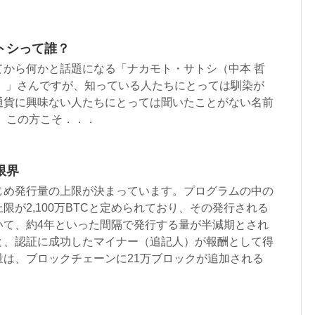
トシって誰？
てから何かと話題になる「ナカモト・サトシ（中本 哲
amoto）」さんですが、知っている人たちにとっては馴染が
通貨に興味ない人たちにとっては聞いたことがない名前
、この方こそ．．．
限界
じめ発行量の上限が決まっています。プログラムの中の
限が2,100万BTCと定められており、その発行される
いて、約4年といった間隔で発行する量が半減期とされ
と、認証に成功したマイナー（追記人）が報酬として得
量は、ブロックチェーンに21万ブロックが追加される
。