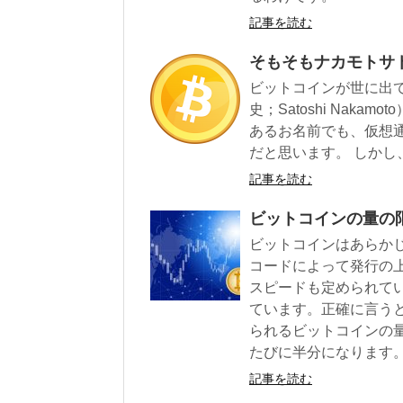
記事を読む
そもそもナカモトサ
ビットコインが世に出
史；Satoshi Nak
あるお名前でも、仮想
だと思います。 しかし
記事を読む
ビットコインの量の
ビットコインはあらか
コードによって発行の上
スピードも定められて
ています。正確に言う
られるビットコインの
たびに半分になります
記事を読む