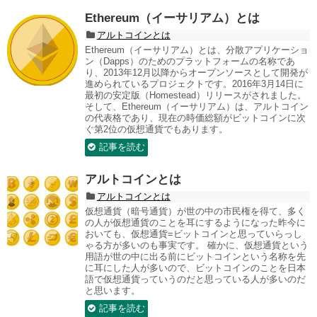
Ethereum（イーサリアム）とは
アルトコインとは
Ethereum（イーサリアム）とは、分散アプリケーショ
ン（Dapps）のためのプラットフォームの名称であ
り、2013年12月以降からオープンソースとして開発が
進められているプロジェクトです。2016年3月14日に
最初の安定版（Homestead）リリースがされました。
そして、Ethereum（イーサリアム）は、アルトコイン
の代表格であり、現在の時価総額がビットコインに次
ぐ第2位の仮想通貨でもあります。
記事を読む
アルトコインとは
アルトコインとは
仮想通貨（暗号通貨）が世の中の市民権を得て、多く
の人が仮想通貨のことを耳にするようになった昨今に
おいても、仮想通貨=ビットコインと思っていらっし
ゃる方が多いのも事実です。 確かに、仮想通貨という
用語が世の中に出る前にビットコインという名称を先
に耳にした人が多いので、ビットコインのことを日本
語で仮想通貨っていうのだと思っている人が多いのだ
と思います。
記事を読む