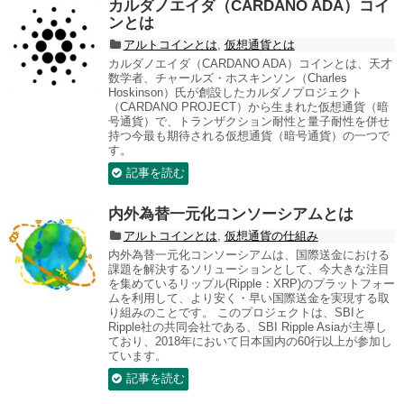
カルダノエイダ（CARDANO ADA）コイ
ンとは
アルトコインとは
,
仮想通貨とは
カルダノエイダ（CARDANO ADA）コインとは、天才
数学者、チャールズ・ホスキンソン（Charles
Hoskinson）氏が創設したカルダノプロジェクト
（CARDANO PROJECT）から生まれた仮想通貨（暗
号通貨）で、トランザクション耐性と量子耐性を併せ
持つ今最も期待される仮想通貨（暗号通貨）の一つで
す。
記事を読む
内外為替一元化コンソーシアムとは
アルトコインとは
,
仮想通貨の仕組み
内外為替一元化コンソーシアムは、国際送金における
課題を解決するソリューションとして、今大きな注目
を集めているリップル(Ripple：XRP)のプラットフォー
ムを利用して、より安く・早い国際送金を実現する取
り組みのことです。 このプロジェクトは、SBIと
Ripple社の共同会社である、SBI Ripple Asiaが主導し
ており、2018年において日本国内の60行以上が参加し
ています。
記事を読む