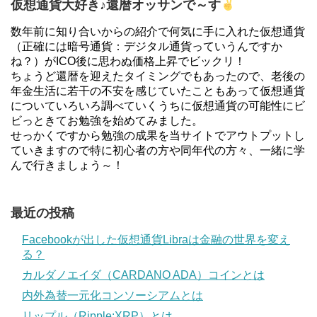
仮想通貨大好き♪還暦オッサンで～す
数年前に知り合いからの紹介で何気に手に入れた仮想通貨
（正確には暗号通貨：デジタル通貨っていうんですか
ね？）がICO後に思わぬ価格上昇でビックリ！
ちょうど還暦を迎えたタイミングでもあったので、老後の
年金生活に若干の不安を感じていたこともあって仮想通貨
についていろいろ調べていくうちに仮想通貨の可能性にビ
ビっときてお勉強を始めてみました。
せっかくですから勉強の成果を当サイトでアウトプットし
ていきますので特に初心者の方や同年代の方々、一緒に学
んで行きましょう～！
最近の投稿
Facebookが出した仮想通貨Libraは金融の世界を変え
る？
カルダノエイダ（CARDANO ADA）コインとは
内外為替一元化コンソーシアムとは
リップル（Ripple:XRP）とは