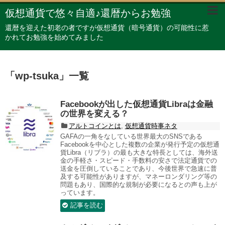
仮想通貨で悠々自適♪還暦からお勉強
還暦を迎えた初老の者ですが仮想通貨（暗号通貨）の可能性に惹
かれてお勉強を始めてみました
「
wp-tsuka
」
一覧
Facebookが出した仮想通貨Libraは金融
の世界を変える？
アルトコインとは
,
仮想通貨時事ネタ
GAFAの一角をなしている世界最大のSNSである
Facebookを中心とした複数の企業が発行予定の仮想通
貨Libra（リブラ）の最も大きな特長としては、海外送
金の手軽さ・スピード・手数料の安さで法定通貨での
送金を圧倒していることであり、今後世界で急速に普
及する可能性がありますが、マネーロンダリング等の
問題もあり、国際的な規制が必要になるとの声も上が
っています。
記事を読む