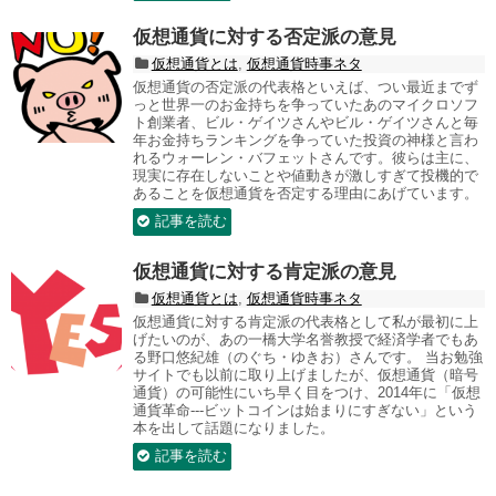
仮想通貨に対する否定派の意見
仮想通貨とは
,
仮想通貨時事ネタ
仮想通貨の否定派の代表格といえば、つい最近までず
っと世界一のお金持ちを争っていたあのマイクロソフ
ト創業者、ビル・ゲイツさんやビル・ゲイツさんと毎
年お金持ちランキングを争っていた投資の神様と言わ
れるウォーレン・バフェットさんです。彼らは主に、
現実に存在しないことや値動きが激しすぎて投機的で
あることを仮想通貨を否定する理由にあげています。
記事を読む
仮想通貨に対する肯定派の意見
仮想通貨とは
,
仮想通貨時事ネタ
仮想通貨に対する肯定派の代表格として私が最初に上
げたいのが、あの一橋大学名誉教授で経済学者でもあ
る野口悠紀雄（のぐち・ゆきお）さんです。 当お勉強
サイトでも以前に取り上げましたが、仮想通貨（暗号
通貨）の可能性にいち早く目をつけ、2014年に「仮想
通貨革命---ビットコインは始まりにすぎない」という
本を出して話題になりました。
記事を読む