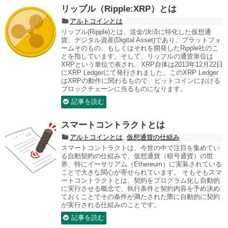
リップル（Ripple:XRP）とは
アルトコインとは
リップル(Ripple)とは、送金/決済に特化した仮想通
貨、デジタル資産(Digital Asset)であり、プラットフォ
ームそのもの、もしくはそれを開発したRipple社のこ
とを指しています。そして、リップルの通貨単位は
XRPという単位で表され、XRP自体は2013年12月22日
にXRP Ledgerにて発行されました。このXRP Ledger
はXRPの動作に関わるもので、ビットコインにおける
ブロックチェーンに当るものになります。
記事を読む
スマートコントラクトとは
アルトコインとは
,
仮想通貨の仕組み
スマートコントラクトは、今世の中で注目を集めてい
る自動契約の仕組みで、仮想通貨（暗号通貨）の世
界、特にイーサリアム（Ethereum）に実装されている
ことで大きな関心が寄せられています。 そもそもスマ
ートコントラクトとは、契約をプログラム化し自動的
に実行させる概念で、執行条件と契約内容を予め決め
ておくことでその条件が満たされた際に自動的に契約
が実行される仕組みのことです。
記事を読む