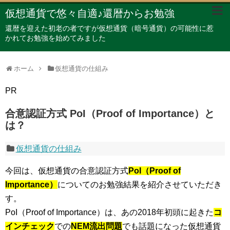
仮想通貨で悠々自適♪還暦からお勉強
還暦を迎えた初老の者ですが仮想通貨（暗号通貨）の可能性に惹
かれてお勉強を始めてみました
ホーム
仮想通貨の仕組み
PR
合意認証方式 PoI（Proof of Importance）と
は？
仮想通貨の仕組み
今回は、仮想通貨の合意認証方式
PoI（Proof of
Importance）
についてのお勉強結果を紹介させていただき
す。
PoI（Proof of Importance）は、あの2018年初頭に起きた
コ
インチェック
での
NEM流出問題
でも話題になった仮想通貨