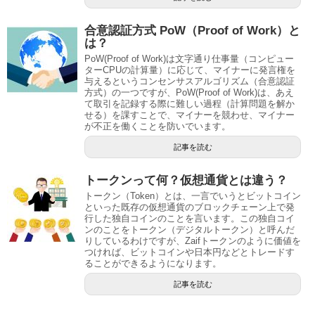
合意認証方式 PoW（Proof of Work）と
は？
PoW(Proof of Work)は文字通り仕事量（コンピュー
ターCPUの計算量）に応じて、マイナーに発言権を
与えるというコンセンサスアルゴリズム（合意認証
方式）の一つですが、PoW(Proof of Work)は、あえ
て取引を記録する際に難しい過程（計算問題を解か
せる）を課すことで、マイナーを競わせ、マイナー
が不正を働くことを防いでいます。
記事を読む
トークンって何？仮想通貨とは違う？
トークン（Token）とは、一言でいうとビットコイン
といった既存の仮想通貨のブロックチェーン上で発
行した独自コインのことを言います。この独自コイ
ンのことをトークン（デジタルトークン）と呼んだ
りしているわけですが、Zaifトークンのように価値を
つければ、ビットコインや日本円などとトレードす
ることができるようになります。
記事を読む