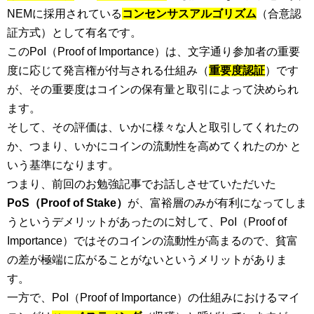
NEMに採用されている
コンセンサスアルゴリズム
（合意認
証方式）として有名です。
このPoI（Proof of Importance）は、文字通り参加者の重要
度に応じて発言権が付与される仕組み（
重要度認証
）です
が、その重要度はコインの保有量と取引によって決められ
ます。
そして、その評価は、いかに様々な人と取引してくれたの
か、つまり、いかにコインの流動性を高めてくれたのか と
いう基準になります。
つまり、前回のお勉強記事でお話しさせていただいた
PoS（Proof of Stake）
が、富裕層のみが有利になってしま
うというデメリットがあったのに対して、PoI（Proof of
Importance）ではそのコインの流動性が高まるので、貧富
の差が極端に広がることがないというメリットがありま
す。
一方で、PoI（Proof of Importance）の仕組みにおけるマイ