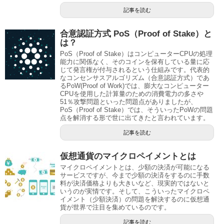
記事を読む
合意認証方式 PoS（Proof of Stake）と
は？
PoS（Proof of Stake）はコンピューターCPUの処理
能力に関係なく、そのコインを保有している量に応
じて発言権が付与されるという仕組みです。代表的
なコンセンサスアルゴリズム（合意認証方式）であ
るPoW(Proof of Work)では、膨大なコンピューター
CPUを使用した計算量のための消費電力の多さや
51％攻撃問題といった問題点がありましたが、
PoS（Proof of Stake）では、そういったPoWの問題
点を解消する形で世に出てきたと言われています。
記事を読む
仮想通貨のマイクロペイメントとは
マイクロペイメントとは、少額の決済が可能になる
サービスですが、今まで少額の決済をするのに手数
料が決済価格よりも大きいなど、現実的ではないと
いうのが実情です。そして、こういったマイクロペ
イメント（少額決済）の問題を解決するのに仮想通
貨が世界で注目を集めているのです。
記事を読む