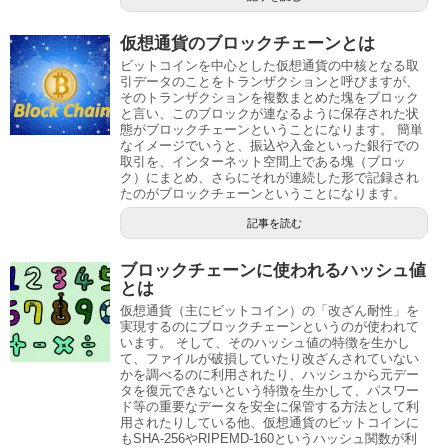
仮想通貨のブロックチェーンとは
ビットコインを中心とした仮想通貨の中核となる取
引データのことをトランザクションと呼びますが、
そのトランザクションを複数まとめた塊をブロック
と言い、このブロックが連なるように保存された状
態がブロックチェーンということになります。 簡単
なイメージでいうと、振込や入金といった銀行での
取引を、インターネット空間上である塊（ブロッ
ク）にまとめ、さらにそれが連続した形で記録され
たのがブロックチェーンということになります。
記事を読む
ブロックチェーンに使われるハッシュ値
とは
仮想通貨（主にビットコイン）の「改ざん耐性」を
実現するのにブロックチェーンというのが使われて
います。 そして、そのハッシュ値の特徴を生かし
て、ファイルが破損していたり改ざんされていない
かを調べるのに利用されたり、ハッシュから元デー
タを復元できないという特徴を生かして、パスワー
ド等の重要なデータを安全に保管する方法として利
用されたりしている他、仮想通貨のビットコインに
もSHA-256やRIPEMD-160というハッシュ関数が利